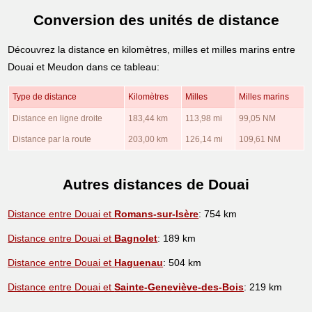
Conversion des unités de distance
Découvrez la distance en kilomètres, milles et milles marins entre
Douai et Meudon dans ce tableau:
Type de distance
Kilomètres
Milles
Milles marins
Distance en ligne droite
183,44 km
113,98 mi
99,05 NM
Distance par la route
203,00 km
126,14 mi
109,61 NM
Autres distances de Douai
Distance entre Douai et
Romans-sur-Isère
: 754 km
Distance entre Douai et
Bagnolet
: 189 km
Distance entre Douai et
Haguenau
: 504 km
Distance entre Douai et
Sainte-Geneviève-des-Bois
: 219 km