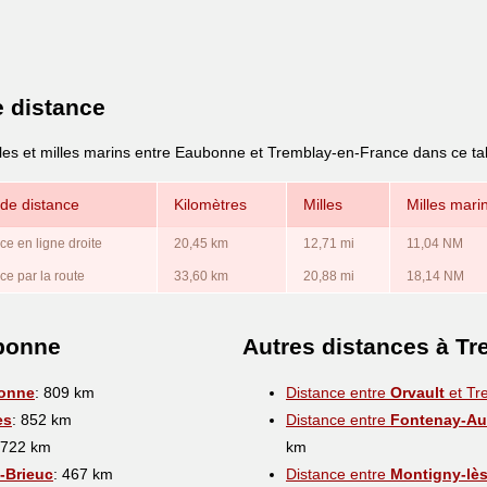
e distance
lles et milles marins entre Eaubonne et Tremblay-en-France dans ce ta
de distance
Kilomètres
Milles
Milles mari
ce en ligne droite
20,45 km
12,71 mi
11,04 NM
ce par la route
33,60 km
20,88 mi
18,14 NM
ubonne
Autres distances à T
onne
: 809 km
Distance entre
Orvault
et Tr
es
: 852 km
Distance entre
Fontenay-Au
 722 km
km
-Brieuc
: 467 km
Distance entre
Montigny-lè