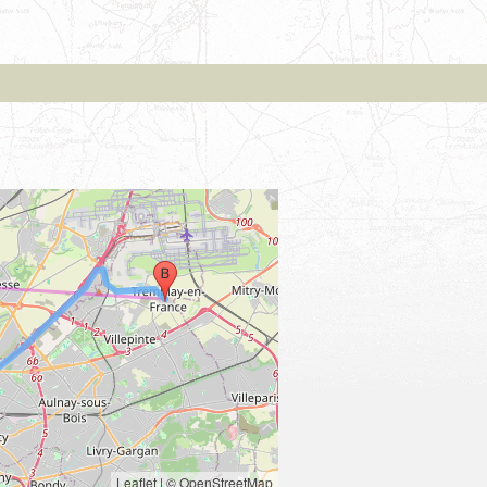
Leaflet
|
© OpenStreetMap