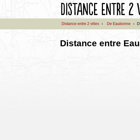
Distance entre 2 villes
›
De Eaubonne
›
D
Distance entre Ea