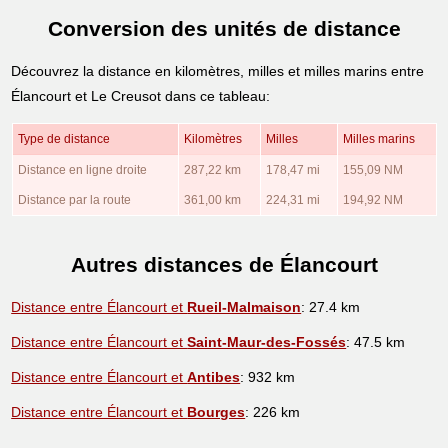
Conversion des unités de distance
Découvrez la distance en kilomètres, milles et milles marins entre
Élancourt et Le Creusot dans ce tableau:
Type de distance
Kilomètres
Milles
Milles marins
Distance en ligne droite
287,22 km
178,47 mi
155,09 NM
Distance par la route
361,00 km
224,31 mi
194,92 NM
Autres distances de Élancourt
Distance entre Élancourt et
Rueil-Malmaison
: 27.4 km
Distance entre Élancourt et
Saint-Maur-des-Fossés
: 47.5 km
Distance entre Élancourt et
Antibes
: 932 km
Distance entre Élancourt et
Bourges
: 226 km