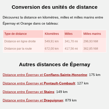
Conversion des unités de distance
Découvrez la distance en kilomètres, milles et milles marins entre
Épernay et Orange dans ce tableau:
Type de distance
Kilomètres
Milles
Milles marins
Distance en ligne droite
549,91 km
341,70 mi
296,93 NM
Distance par la route
672,00 km
417,56 mi
362,85 NM
Autres distances de Épernay
Distance entre Épernay et
Conflans-Sainte-Honorine
: 175 km
Distance entre Épernay et
Pontault-Combault
: 127 km
Distance entre Épernay et
Stains
: 149 km
Distance entre Épernay et
Draguignan
: 879 km