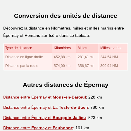
Conversion des unités de distance
Découvrez la distance en kilomètres, milles et milles marins entre
Épernay et Romans-sur-Isère dans ce tableau:
Type de distance
Kilomètres
Milles
Milles marins
Distance en ligne droite
452,88 km
281,41 mi
244,54 NM
Distance par la route
574,00 km
356,67 mi
309,94 NM
Autres distances de Épernay
Distance entre Épernay et
Mons-en-Barœul
: 228 km
Distance entre Épernay et
La Teste-de-Buch
: 780 km
Distance entre Épernay et
Bourgoin-Jallieu
: 523 km
Distance entre Épernay et
Eaubonne
: 161 km