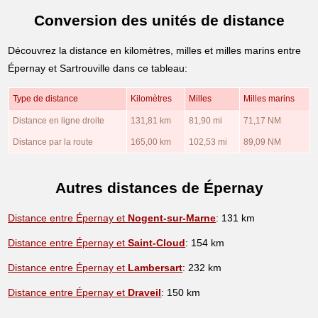
Conversion des unités de distance
Découvrez la distance en kilomètres, milles et milles marins entre
Épernay et Sartrouville dans ce tableau:
Type de distance
Kilomètres
Milles
Milles marins
Distance en ligne droite
131,81 km
81,90 mi
71,17 NM
Distance par la route
165,00 km
102,53 mi
89,09 NM
Autres distances de Épernay
Distance entre Épernay et
Nogent-sur-Marne
: 131 km
Distance entre Épernay et
Saint-Cloud
: 154 km
Distance entre Épernay et
Lambersart
: 232 km
Distance entre Épernay et
Draveil
: 150 km