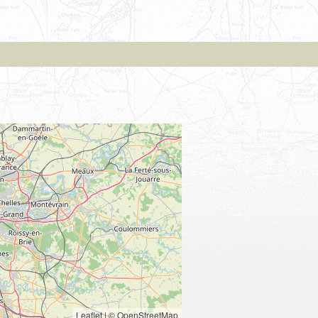
Leaflet
|
© OpenStreetMap