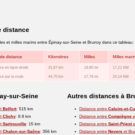
e distance
les et milles marins entre Épinay-sur-Seine et Brunoy dans ce tableau:
de distance
Kilomètres
Milles
Milles mari
ce en ligne droite
31,87 km
19,80 mi
17,21 NM
ce par la route
44,70 km
27,78 mi
24,14 NM
ay-sur-Seine
Autres distances à B
et
Belfort
: 515 km
Distance entre
Caluire-et-Cu
et
Clichy
: 8.8 km
Distance entre
Compiègne
e
et
Sartrouville
: 15 km
Distance entre
Saint-Priest
e
et
Chalon-sur-Saône
: 356 km
Distance entre
Nevers
et Br