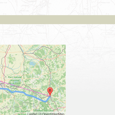
Leaflet
|
© OpenStreetMap