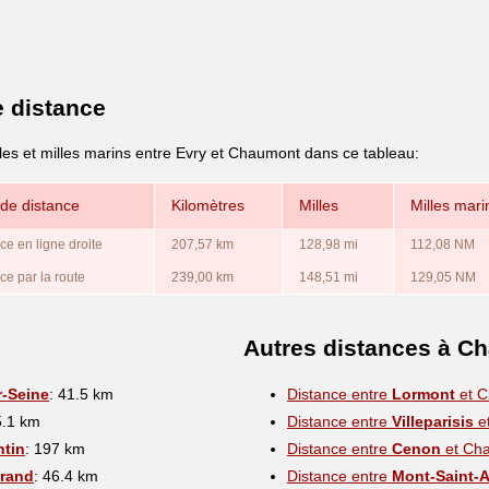
e distance
les et milles marins entre Evry et Chaumont dans ce tableau:
de distance
Kilomètres
Milles
Milles mari
ce en ligne droite
207,57 km
128,98 mi
112,08 NM
ce par la route
239,00 km
148,51 mi
129,05 NM
Autres distances à C
r-Seine
: 41.5 km
Distance entre
Lormont
et 
5.1 km
Distance entre
Villeparisis
e
ntin
: 197 km
Distance entre
Cenon
et Ch
Grand
: 46.4 km
Distance entre
Mont-Saint-