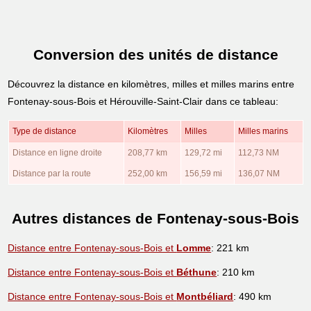
Conversion des unités de distance
Découvrez la distance en kilomètres, milles et milles marins entre
Fontenay-sous-Bois et Hérouville-Saint-Clair dans ce tableau:
Type de distance
Kilomètres
Milles
Milles marins
Distance en ligne droite
208,77 km
129,72 mi
112,73 NM
Distance par la route
252,00 km
156,59 mi
136,07 NM
Autres distances de Fontenay-sous-Bois
Distance entre Fontenay-sous-Bois et
Lomme
: 221 km
Distance entre Fontenay-sous-Bois et
Béthune
: 210 km
Distance entre Fontenay-sous-Bois et
Montbéliard
: 490 km