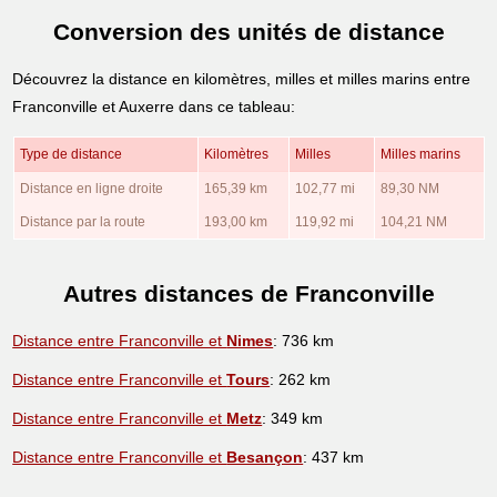
Conversion des unités de distance
Découvrez la distance en kilomètres, milles et milles marins entre
Franconville et Auxerre dans ce tableau:
Type de distance
Kilomètres
Milles
Milles marins
Distance en ligne droite
165,39 km
102,77 mi
89,30 NM
Distance par la route
193,00 km
119,92 mi
104,21 NM
Autres distances de Franconville
Distance entre Franconville et
Nimes
: 736 km
Distance entre Franconville et
Tours
: 262 km
Distance entre Franconville et
Metz
: 349 km
Distance entre Franconville et
Besançon
: 437 km