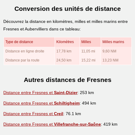
Conversion des unités de distance
Découvrez la distance en kilomètres, milles et milles marins entre
Fresnes et Aubervilliers dans ce tableau:
Type de distance
Kilomètres
Milles
Milles marins
Distance en ligne droite
17,78 km
11,05 mi
9,60 NM
Distance par la route
24,50 km
15,22 mi
13,23 NM
Autres distances de Fresnes
Distance entre Fresnes et
Saint-Dizier
: 253 km
Distance entre Fresnes et
Schiltigheim
: 494 km
Distance entre Fresnes et
Creil
: 76.1 km
Distance entre Fresnes et
Villefranche-sur-Saône
: 419 km