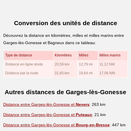
Conversion des unités de distance
Découvrez la distance en kilomètres, milles et milles marins entre
Garges-lès-Gonesse et Bagneux dans ce tableau:
Type de distance
Kilomètres
Milles
Milles marins
Distance en ligne droite
20,59 km
12,79 mi
11,12 NM
Distance par la route
31,60 km
19,64 mi
17,06 NM
Autres distances de Garges-lès-Gonesse
Distance entre Garges-lès-Gonesse et
Nevers
: 263 km
Distance entre Garges-lès-Gonesse et
Puteaux
: 21 km
Distance entre Garges-lès-Gonesse et
Bourg-en-Bresse
: 447 km