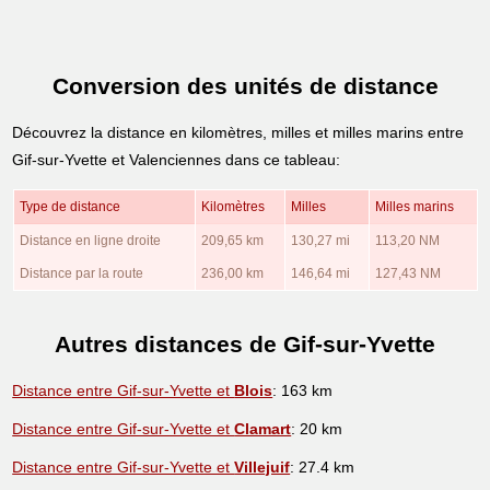
Conversion des unités de distance
Découvrez la distance en kilomètres, milles et milles marins entre
Gif-sur-Yvette et Valenciennes dans ce tableau:
Type de distance
Kilomètres
Milles
Milles marins
Distance en ligne droite
209,65 km
130,27 mi
113,20 NM
Distance par la route
236,00 km
146,64 mi
127,43 NM
Autres distances de Gif-sur-Yvette
Distance entre Gif-sur-Yvette et
Blois
: 163 km
Distance entre Gif-sur-Yvette et
Clamart
: 20 km
Distance entre Gif-sur-Yvette et
Villejuif
: 27.4 km