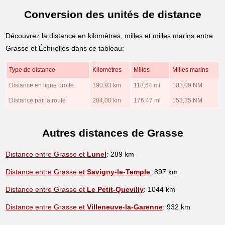
Conversion des unités de distance
Découvrez la distance en kilomètres, milles et milles marins entre
Grasse et Échirolles dans ce tableau:
Type de distance
Kilomètres
Milles
Milles marins
Distance en ligne droite
190,93 km
118,64 mi
103,09 NM
Distance par la route
284,00 km
176,47 mi
153,35 NM
Autres distances de Grasse
Distance entre Grasse et
Lunel
: 289 km
Distance entre Grasse et
Savigny-le-Temple
: 897 km
Distance entre Grasse et
Le Petit-Quevilly
: 1044 km
Distance entre Grasse et
Villeneuve-la-Garenne
: 932 km