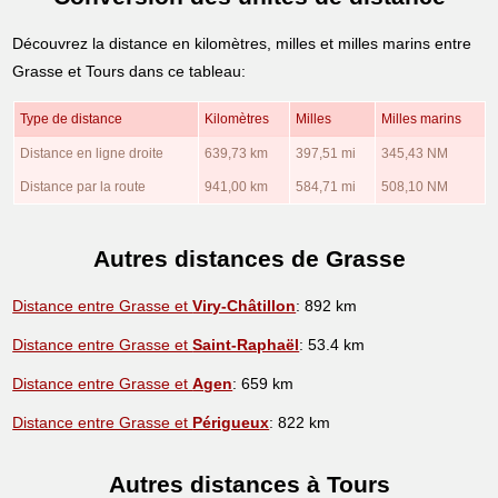
Découvrez la distance en kilomètres, milles et milles marins entre
Grasse et Tours dans ce tableau:
Type de distance
Kilomètres
Milles
Milles marins
Distance en ligne droite
639,73 km
397,51 mi
345,43 NM
Distance par la route
941,00 km
584,71 mi
508,10 NM
Autres distances de Grasse
Distance entre Grasse et
Viry-Châtillon
: 892 km
Distance entre Grasse et
Saint-Raphaël
: 53.4 km
Distance entre Grasse et
Agen
: 659 km
Distance entre Grasse et
Périgueux
: 822 km
Autres distances à Tours