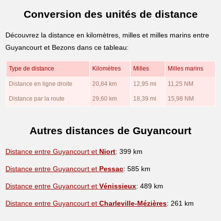
Conversion des unités de distance
Découvrez la distance en kilomètres, milles et milles marins entre
Guyancourt et Bezons dans ce tableau:
Type de distance
Kilomètres
Milles
Milles marins
Distance en ligne droite
20,84 km
12,95 mi
11,25 NM
Distance par la route
29,60 km
18,39 mi
15,98 NM
Autres distances de Guyancourt
Distance entre Guyancourt et
Niort
: 399 km
Distance entre Guyancourt et
Pessac
: 585 km
Distance entre Guyancourt et
Vénissieux
: 489 km
Distance entre Guyancourt et
Charleville-Mézières
: 261 km