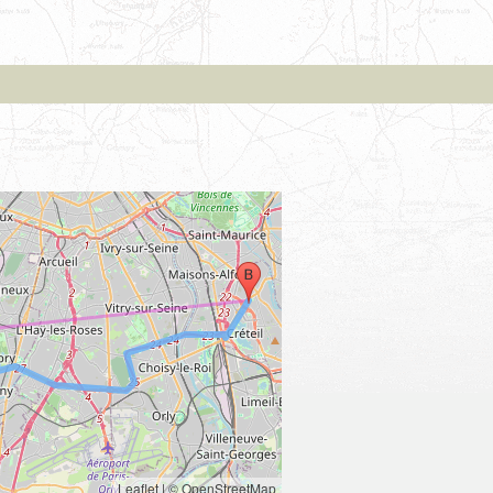
Leaflet
|
© OpenStreetMap