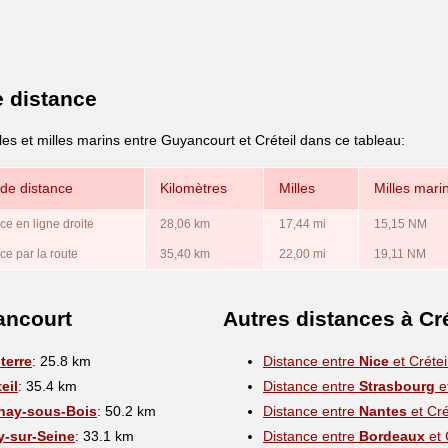
e distance
les et milles marins entre Guyancourt et Créteil dans ce tableau:
de distance
Kilomètres
Milles
Milles mari
ce en ligne droite
28,06 km
17,44 mi
15,15 NM
ce par la route
35,40 km
22,00 mi
19,11 NM
ancourt
Autres distances à Cré
terre
: 25.8 km
Distance entre
Nice
et Crétei
eil
: 35.4 km
Distance entre
Strasbourg
et
nay-sous-Bois
: 50.2 km
Distance entre
Nantes
et Cré
ry-sur-Seine
: 33.1 km
Distance entre
Bordeaux
et 