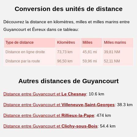
Conversion des unités de distance
Découvrez la distance en kilomètres, milles et milles marins entre
Guyancourt et Évreux dans ce tableau:
Type de distance
Kilomètres
Milles
Milles marins
Distance en ligne droite
73,73 km
45,81 mi
39,81 NM
Distance par la route
96,50 km
59,96 mi
52,11 NM
Autres distances de Guyancourt
Distance entre Guyancourt et
Le Chesnay
: 10.6 km
Distance entre Guyancourt et
Villeneuve-Saint-Georges
: 38.3 km
Distance entre Guyancourt et
Rillieux-la-Pape
: 474 km
Distance entre Guyancourt et
Clichy-sous-Bois
: 54.4 km