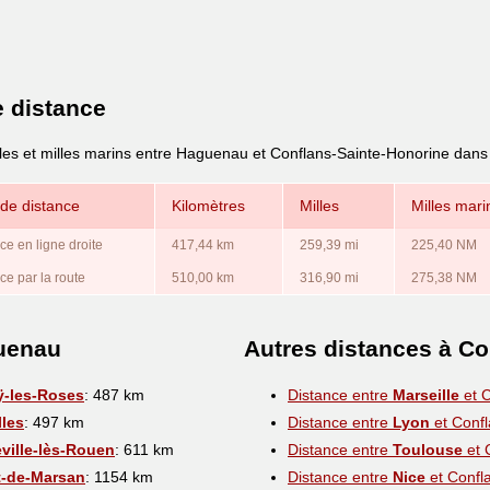
e distance
lles et milles marins entre Haguenau et Conflans-Sainte-Honorine dans
de distance
Kilomètres
Milles
Milles mari
ce en ligne droite
417,44 km
259,39 mi
225,40 NM
ce par la route
510,00 km
316,90 mi
275,38 NM
guenau
Autres distances à Co
ÿ-les-Roses
: 487 km
Distance entre
Marseille
et C
lles
: 497 km
Distance entre
Lyon
et Confl
eville-lès-Rouen
: 611 km
Distance entre
Toulouse
et 
-de-Marsan
: 1154 km
Distance entre
Nice
et Confl