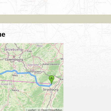
ne
Leaflet
|
© OpenStreetMap