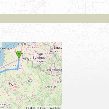
Leaflet
|
© OpenStreetMap