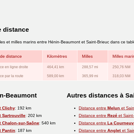
e distance
lles et milles marins entre Hénin-Beaumont et Saint-Brieuc dans ce tab
de distance
Kilomètres
Milles
Milles mari
ce en ligne droite
464,41 km
288,57 mi
250,76 NM
ce par la route
589,00 km
365,99 mi
318,03 NM
nin-Beaumont
Autres distances à Sa
et
Clichy
: 192 km
Distance entre
Melun
et Sain
et
Sartrouville
: 202 km
Distance entre
Rezé
et Saint
et
Chalon-sur-Saône
: 540 km
Distance entre
La Courneuv
et
Pantin
: 187 km
Distance entre
Anglet
et Sai