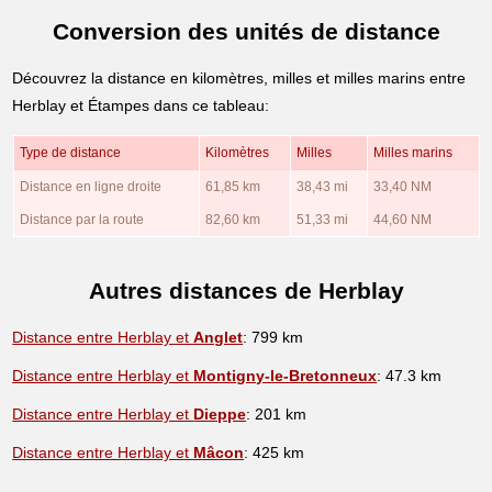
Conversion des unités de distance
Découvrez la distance en kilomètres, milles et milles marins entre
Herblay et Étampes dans ce tableau:
Type de distance
Kilomètres
Milles
Milles marins
Distance en ligne droite
61,85 km
38,43 mi
33,40 NM
Distance par la route
82,60 km
51,33 mi
44,60 NM
Autres distances de Herblay
Distance entre Herblay et
Anglet
: 799 km
Distance entre Herblay et
Montigny-le-Bretonneux
: 47.3 km
Distance entre Herblay et
Dieppe
: 201 km
Distance entre Herblay et
Mâcon
: 425 km