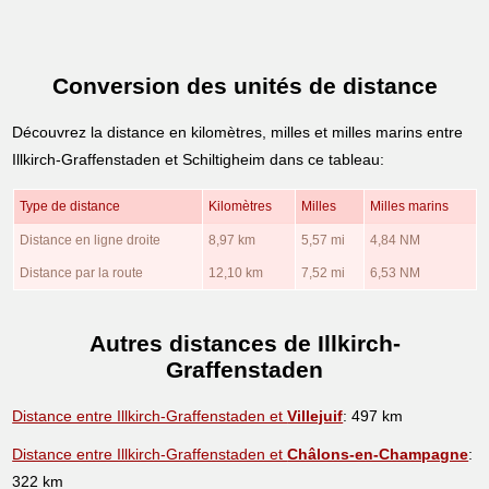
Conversion des unités de distance
Découvrez la distance en kilomètres, milles et milles marins entre
Illkirch-Graffenstaden et Schiltigheim dans ce tableau:
Type de distance
Kilomètres
Milles
Milles marins
Distance en ligne droite
8,97 km
5,57 mi
4,84 NM
Distance par la route
12,10 km
7,52 mi
6,53 NM
Autres distances de Illkirch-
Graffenstaden
Distance entre Illkirch-Graffenstaden et
Villejuif
: 497 km
Distance entre Illkirch-Graffenstaden et
Châlons-en-Champagne
:
322 km