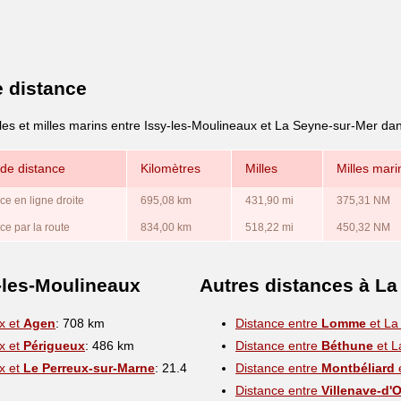
e distance
les et milles marins entre Issy-les-Moulineaux et La Seyne-sur-Mer dan
de distance
Kilomètres
Milles
Milles mari
ce en ligne droite
695,08 km
431,90 mi
375,31 NM
ce par la route
834,00 km
518,22 mi
450,32 NM
-les-Moulineaux
Autres distances à La
x et
Agen
: 708 km
Distance entre
Lomme
et La
x et
Périgueux
: 486 km
Distance entre
Béthune
et L
x et
Le Perreux-sur-Marne
: 21.4
Distance entre
Montbéliard
Distance entre
Villenave-d'