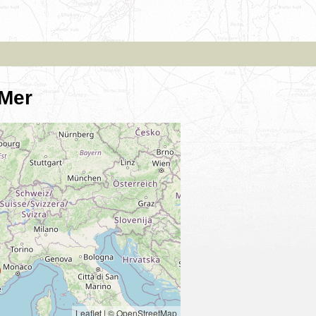
-Mer
Leaflet
|
© OpenStreetMap