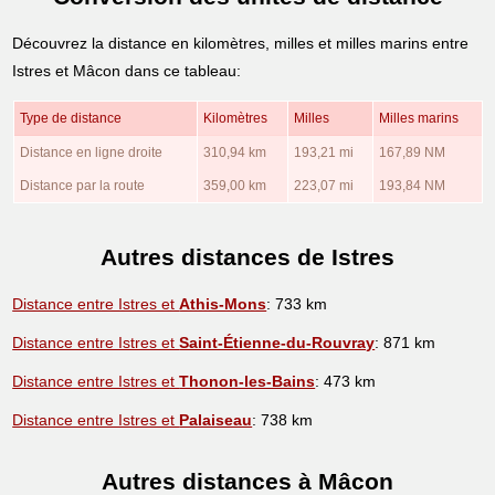
Découvrez la distance en kilomètres, milles et milles marins entre
Istres et Mâcon dans ce tableau:
Type de distance
Kilomètres
Milles
Milles marins
Distance en ligne droite
310,94 km
193,21 mi
167,89 NM
Distance par la route
359,00 km
223,07 mi
193,84 NM
Autres distances de Istres
Distance entre Istres et
Athis-Mons
: 733 km
Distance entre Istres et
Saint-Étienne-du-Rouvray
: 871 km
Distance entre Istres et
Thonon-les-Bains
: 473 km
Distance entre Istres et
Palaiseau
: 738 km
Autres distances à Mâcon