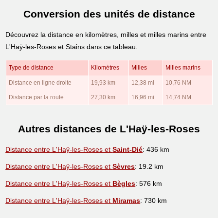
Conversion des unités de distance
Découvrez la distance en kilomètres, milles et milles marins entre
L'Haÿ-les-Roses et Stains dans ce tableau:
Type de distance
Kilomètres
Milles
Milles marins
Distance en ligne droite
19,93 km
12,38 mi
10,76 NM
Distance par la route
27,30 km
16,96 mi
14,74 NM
Autres distances de L'Haÿ-les-Roses
Distance entre L'Haÿ-les-Roses et
Saint-Dié
: 436 km
Distance entre L'Haÿ-les-Roses et
Sèvres
: 19.2 km
Distance entre L'Haÿ-les-Roses et
Bègles
: 576 km
Distance entre L'Haÿ-les-Roses et
Miramas
: 730 km