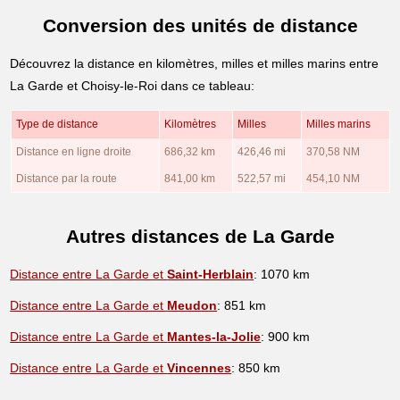
Conversion des unités de distance
Découvrez la distance en kilomètres, milles et milles marins entre
La Garde et Choisy-le-Roi dans ce tableau:
Type de distance
Kilomètres
Milles
Milles marins
Distance en ligne droite
686,32 km
426,46 mi
370,58 NM
Distance par la route
841,00 km
522,57 mi
454,10 NM
Autres distances de La Garde
Distance entre La Garde et
Saint-Herblain
: 1070 km
Distance entre La Garde et
Meudon
: 851 km
Distance entre La Garde et
Mantes-la-Jolie
: 900 km
Distance entre La Garde et
Vincennes
: 850 km