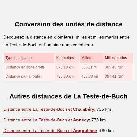
Conversion des unités de distance
Découvrez la distance en kilomètres, milles et milles marins entre
La Teste-de-Buch et Fontaine dans ce tableau:
Type de distance
Kilomètres
Milles
Milles marins
Distance en ligne droite
573,10 km
356,11 mi
309,45 NM
Distance par la route
736,00 km
457,33 mi
397,41 NM
Autres distances de La Teste-de-Buch
Distance entre La Teste-de-Buch et
Chambéry
: 736 km
Distance entre La Teste-de-Buch et
Annecy
: 773 km
Distance entre La Teste-de-Buch et
Angoulême
: 180 km