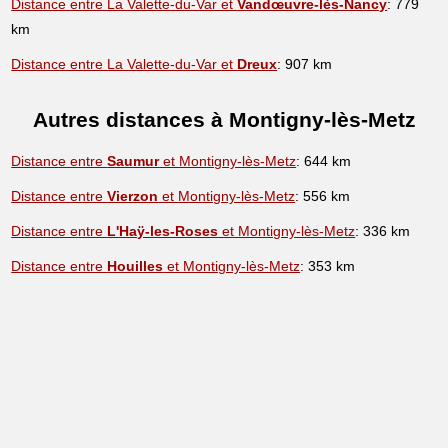
Distance entre La Valette-du-Var et
Vandœuvre-lès-Nancy
: 779
km
Distance entre La Valette-du-Var et
Dreux
: 907 km
Autres distances à Montigny-lès-Metz
Distance entre
Saumur
et Montigny-lès-Metz
: 644 km
Distance entre
Vierzon
et Montigny-lès-Metz
: 556 km
Distance entre
L'Haÿ-les-Roses
et Montigny-lès-Metz
: 336 km
Distance entre
Houilles
et Montigny-lès-Metz
: 353 km