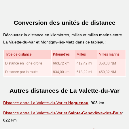
Conversion des unités de distance
Découvrez la distance en kilomètres, milles et milles marins entre
La Valette-du-Var et Montigny-lès-Metz dans ce tableau:
Type de distance
Kilomètres
Milles
Milles marins
Distance en ligne droite
663,72 km
412,42 mi
358,38 NM
Distance par la route
834,00 km
518,22 mi
450,32 NM
Autres distances de La Valette-du-Var
Distance entre La Valette-du-Var et
Haguenau
: 903 km
Distance entre La Valette-du-Var et
Sainte-Geneviève-des-Bois
:
822 km