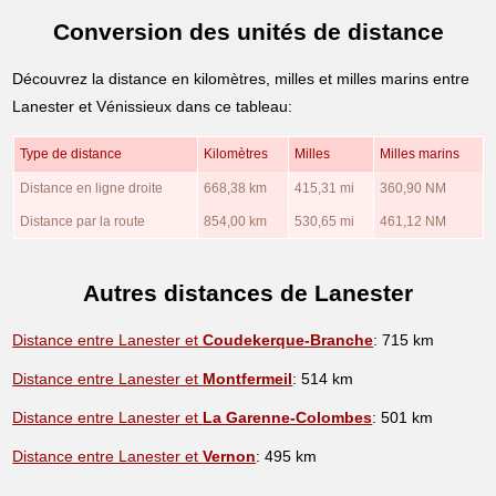
Conversion des unités de distance
Découvrez la distance en kilomètres, milles et milles marins entre
Lanester et Vénissieux dans ce tableau:
Type de distance
Kilomètres
Milles
Milles marins
Distance en ligne droite
668,38 km
415,31 mi
360,90 NM
Distance par la route
854,00 km
530,65 mi
461,12 NM
Autres distances de Lanester
Distance entre Lanester et
Coudekerque-Branche
: 715 km
Distance entre Lanester et
Montfermeil
: 514 km
Distance entre Lanester et
La Garenne-Colombes
: 501 km
Distance entre Lanester et
Vernon
: 495 km