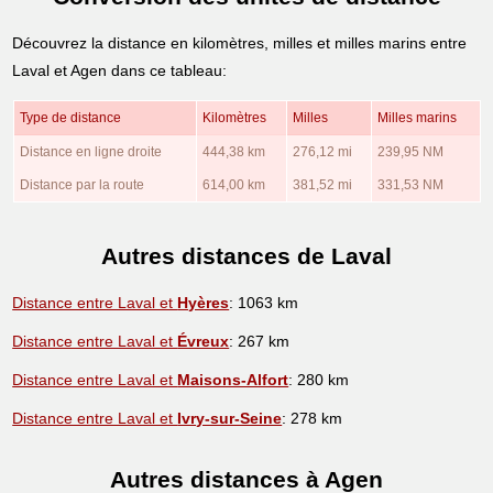
Découvrez la distance en kilomètres, milles et milles marins entre
Laval et Agen dans ce tableau:
Type de distance
Kilomètres
Milles
Milles marins
Distance en ligne droite
444,38 km
276,12 mi
239,95 NM
Distance par la route
614,00 km
381,52 mi
331,53 NM
Autres distances de Laval
Distance entre Laval et
Hyères
: 1063 km
Distance entre Laval et
Évreux
: 267 km
Distance entre Laval et
Maisons-Alfort
: 280 km
Distance entre Laval et
Ivry-sur-Seine
: 278 km
Autres distances à Agen