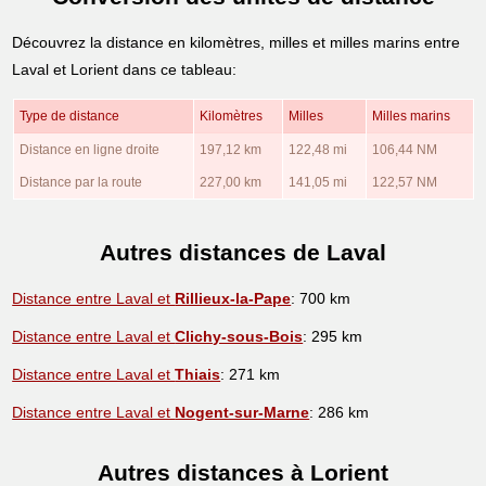
Découvrez la distance en kilomètres, milles et milles marins entre
Laval et Lorient dans ce tableau:
Type de distance
Kilomètres
Milles
Milles marins
Distance en ligne droite
197,12 km
122,48 mi
106,44 NM
Distance par la route
227,00 km
141,05 mi
122,57 NM
Autres distances de Laval
Distance entre Laval et
Rillieux-la-Pape
: 700 km
Distance entre Laval et
Clichy-sous-Bois
: 295 km
Distance entre Laval et
Thiais
: 271 km
Distance entre Laval et
Nogent-sur-Marne
: 286 km
Autres distances à Lorient