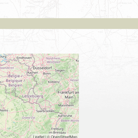
Leaflet
|
© OpenStreetMap