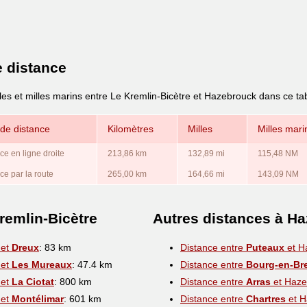
e distance
les et milles marins entre Le Kremlin-Bicètre et Hazebrouck dans ce ta
de distance
Kilomètres
Milles
Milles mari
ce en ligne droite
213,86 km
132,89 mi
115,48 NM
ce par la route
265,00 km
164,66 mi
143,09 NM
remlin-Bicètre
Autres distances à H
 et
Dreux
: 83 km
Distance entre
Puteaux
et H
 et
Les Mureaux
: 47.4 km
Distance entre
Bourg-en-Br
 et
La Ciotat
: 800 km
Distance entre
Arras
et Haze
 et
Montélimar
: 601 km
Distance entre
Chartres
et H