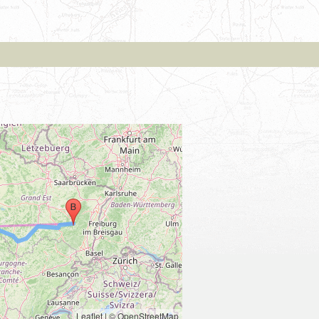
Leaflet
|
© OpenStreetMap