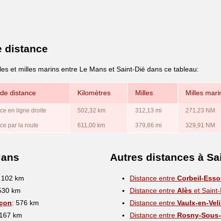
e distance
les et milles marins entre Le Mans et Saint-Dié dans ce tableau:
de distance
Kilomètres
Milles
Milles mari
ce en ligne droite
502,32 km
312,13 mi
271,23 NM
ce par la route
611,00 km
379,66 mi
329,91 NM
Mans
Autres distances à Sa
: 102 km
Distance entre
Corbeil-Ess
 530 km
Distance entre
Alès
et Saint-
çon
: 576 km
Distance entre
Vaulx-en-Vel
 167 km
Distance entre
Rosny-Sous-