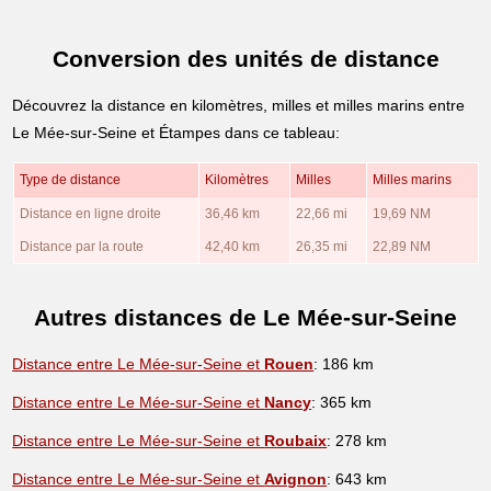
Conversion des unités de distance
Découvrez la distance en kilomètres, milles et milles marins entre
Le Mée-sur-Seine et Étampes dans ce tableau:
Type de distance
Kilomètres
Milles
Milles marins
Distance en ligne droite
36,46 km
22,66 mi
19,69 NM
Distance par la route
42,40 km
26,35 mi
22,89 NM
Autres distances de Le Mée-sur-Seine
Distance entre Le Mée-sur-Seine et
Rouen
: 186 km
Distance entre Le Mée-sur-Seine et
Nancy
: 365 km
Distance entre Le Mée-sur-Seine et
Roubaix
: 278 km
Distance entre Le Mée-sur-Seine et
Avignon
: 643 km