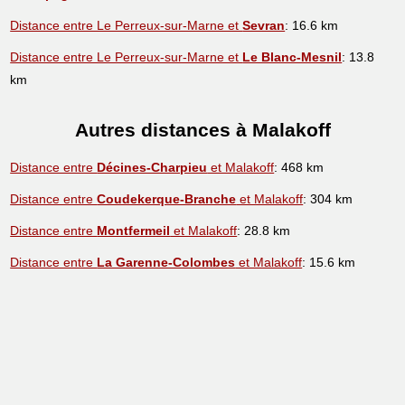
Distance entre Le Perreux-sur-Marne et
Sevran
: 16.6 km
Distance entre Le Perreux-sur-Marne et
Le Blanc-Mesnil
: 13.8
km
Autres distances à Malakoff
Distance entre
Décines-Charpieu
et Malakoff
: 468 km
Distance entre
Coudekerque-Branche
et Malakoff
: 304 km
Distance entre
Montfermeil
et Malakoff
: 28.8 km
Distance entre
La Garenne-Colombes
et Malakoff
: 15.6 km