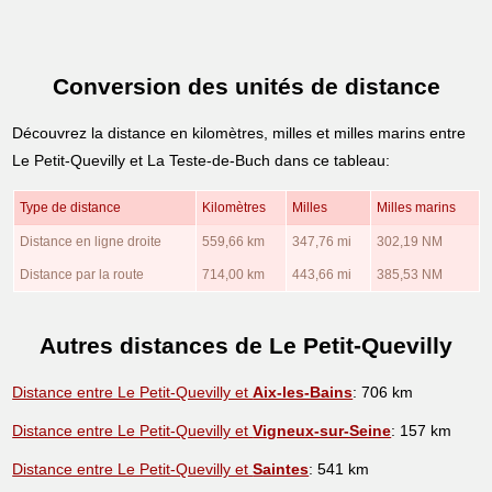
Conversion des unités de distance
Découvrez la distance en kilomètres, milles et milles marins entre
Le Petit-Quevilly et La Teste-de-Buch dans ce tableau:
Type de distance
Kilomètres
Milles
Milles marins
Distance en ligne droite
559,66 km
347,76 mi
302,19 NM
Distance par la route
714,00 km
443,66 mi
385,53 NM
Autres distances de Le Petit-Quevilly
Distance entre Le Petit-Quevilly et
Aix-les-Bains
: 706 km
Distance entre Le Petit-Quevilly et
Vigneux-sur-Seine
: 157 km
Distance entre Le Petit-Quevilly et
Saintes
: 541 km