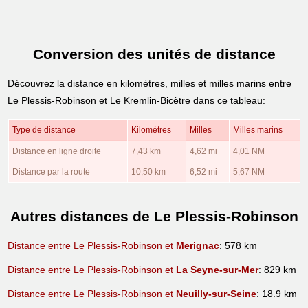
Conversion des unités de distance
Découvrez la distance en kilomètres, milles et milles marins entre
Le Plessis-Robinson et Le Kremlin-Bicètre dans ce tableau:
Type de distance
Kilomètres
Milles
Milles marins
Distance en ligne droite
7,43 km
4,62 mi
4,01 NM
Distance par la route
10,50 km
6,52 mi
5,67 NM
Autres distances de Le Plessis-Robinson
Distance entre Le Plessis-Robinson et
Merignac
: 578 km
Distance entre Le Plessis-Robinson et
La Seyne-sur-Mer
: 829 km
Distance entre Le Plessis-Robinson et
Neuilly-sur-Seine
: 18.9 km