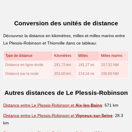
Conversion des unités de distance
Découvrez la distance en kilomètres, milles et milles marins entre
Le Plessis-Robinson et Thionville dans ce tableau:
Type de distance
Kilomètres
Milles
Milles marins
Distance en ligne droite
291,72 km
181,27 mi
157,52 NM
Distance par la route
353,00 km
219,34 mi
190,60 NM
Autres distances de Le Plessis-Robinson
Distance entre Le Plessis-Robinson et
Aix-les-Bains
: 571 km
Distance entre Le Plessis-Robinson et
Vigneux-sur-Seine
: 28.3
km