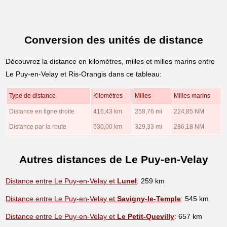
Conversion des unités de distance
Découvrez la distance en kilomètres, milles et milles marins entre
Le Puy-en-Velay et Ris-Orangis dans ce tableau:
Type de distance
Kilomètres
Milles
Milles marins
Distance en ligne droite
416,43 km
258,76 mi
224,85 NM
Distance par la route
530,00 km
329,33 mi
286,18 NM
Autres distances de Le Puy-en-Velay
Distance entre Le Puy-en-Velay et
Lunel
: 259 km
Distance entre Le Puy-en-Velay et
Savigny-le-Temple
: 545 km
Distance entre Le Puy-en-Velay et
Le Petit-Quevilly
: 657 km