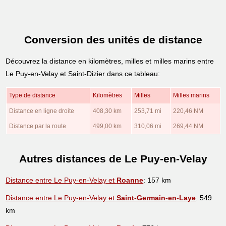
Conversion des unités de distance
Découvrez la distance en kilomètres, milles et milles marins entre
Le Puy-en-Velay et Saint-Dizier dans ce tableau:
Type de distance
Kilomètres
Milles
Milles marins
Distance en ligne droite
408,30 km
253,71 mi
220,46 NM
Distance par la route
499,00 km
310,06 mi
269,44 NM
Autres distances de Le Puy-en-Velay
Distance entre Le Puy-en-Velay et
Roanne
: 157 km
Distance entre Le Puy-en-Velay et
Saint-Germain-en-Laye
: 549
km