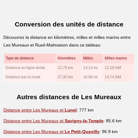
Conversion des unités de distance
Découvrez la distance en kilomètres, milles et milles marins entre
Les Mureaux et Rueil-Malmaison dans ce tableau:
Type de distance
Kilomètres
Milles
Milles marins
Distance en ligne droite
22,75 km
14,14 mi
12,28 NM
Distance par la route
27,30 km
16,96 mi
14,74 NM
Autres distances de Les Mureaux
Distance entre Les Mureaux et
Lunel
: 777 km
Distance entre Les Mureaux et
Savigny-le-Temple
: 85.6 km
Distance entre Les Mureaux et
Le Petit-Quevilly
: 96.9 km