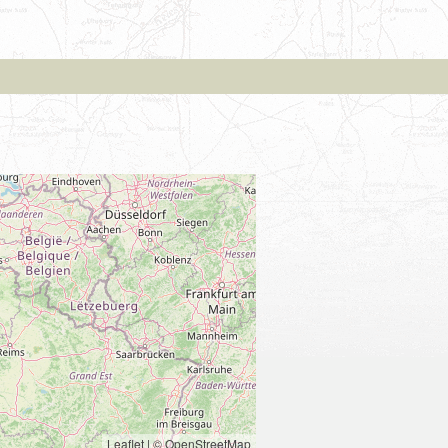
Leaflet
|
© OpenStreetMap