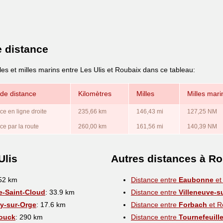
e distance
les et milles marins entre Les Ulis et Roubaix dans ce tableau:
de distance
Kilomètres
Milles
Milles mari
ce en ligne droite
235,66 km
146,43 mi
127,25 NM
ce par la route
260,00 km
161,56 mi
140,39 NM
Ulis
Autres distances à R
 52 km
Distance entre
Eaubonne
et
e-Saint-Cloud
: 33.9 km
Distance entre
Villeneuve-s
ny-sur-Orge
: 17.6 km
Distance entre
Forbach
et R
ouck
: 290 km
Distance entre
Tournefeuill