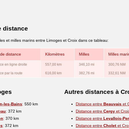
e distance
les et milles marins entre Limoges et Croix dans ce tableau:
de distance
Kilomètres
Milles
Milles mari
ce en ligne droite
557,00 km
346,10 mi
300,76 NM
ce par la route
616,00 km
382,76 mi
332,61 NM
oges
Autres distances à Cr
n-les-Bains
: 550 km
Distance entre
Beauvais
et 
eau
: 372 km
Distance entre
Cergy
et Croi
on
: 370 km
Distance entre
Levallois-Per
es
: 372 km
Distance entre
Cholet
et Cro