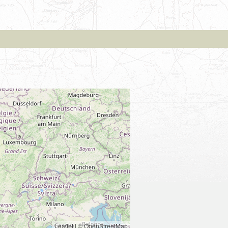
Leaflet
|
© OpenStreetMap