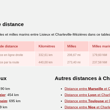
e distance
les et milles marins entre Lisieux et Charleville-Mézières dans ce table
de distance
Kilomètres
Milles
Milles mari
ce en ligne droite
332,61 km
206,67 mi
179,60 NM
ce par la route
440,00 km
273,40 mi
237,58 NM
eux
Autres distances à Ch
190 km
Distance entre
Marseille
et C
zier
: 454 km
Distance entre
Lyon
et Charl
gheim
: 695 km
Distance entre
Toulouse
et 
59 km
Distance entre
Nice
et Charle