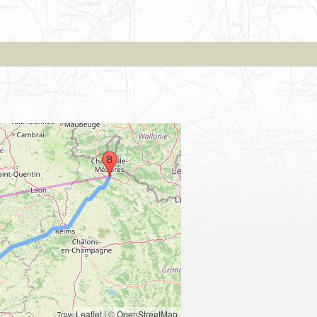
Leaflet
|
© OpenStreetMap