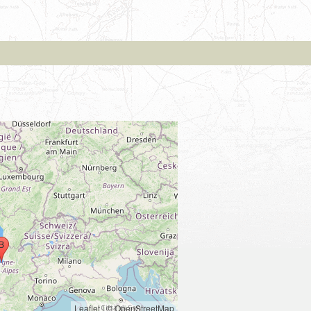
Leaflet
|
© OpenStreetMap