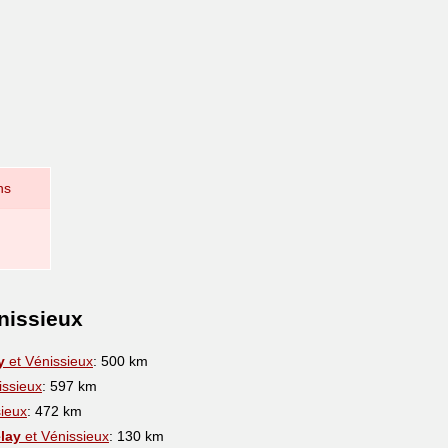
ns
nissieux
y
et Vénissieux
: 500 km
issieux
: 597 km
ieux
: 472 km
lay
et Vénissieux
: 130 km