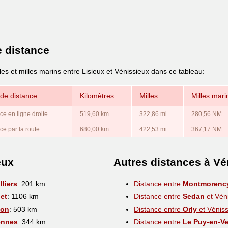
e distance
les et milles marins entre Lisieux et Vénissieux dans ce tableau:
de distance
Kilomètres
Milles
Milles mari
ce en ligne droite
519,60 km
322,86 mi
280,56 NM
ce par la route
680,00 km
422,53 mi
367,17 NM
eux
Autres distances à Vé
liers
: 201 km
Distance entre
Montmorenc
et
: 1106 km
Distance entre
Sedan
et Vén
çon
: 503 km
Distance entre
Orly
et Véniss
ennes
: 344 km
Distance entre
Le Puy-en-Ve