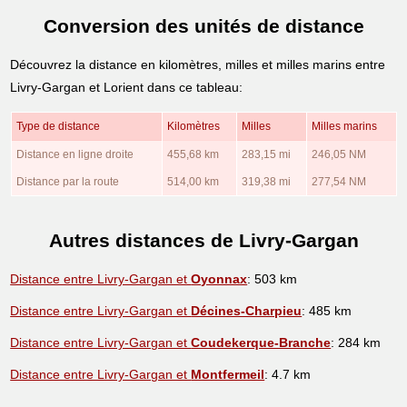
Conversion des unités de distance
Découvrez la distance en kilomètres, milles et milles marins entre
Livry-Gargan et Lorient dans ce tableau:
Type de distance
Kilomètres
Milles
Milles marins
Distance en ligne droite
455,68 km
283,15 mi
246,05 NM
Distance par la route
514,00 km
319,38 mi
277,54 NM
Autres distances de Livry-Gargan
Distance entre Livry-Gargan et
Oyonnax
: 503 km
Distance entre Livry-Gargan et
Décines-Charpieu
: 485 km
Distance entre Livry-Gargan et
Coudekerque-Branche
: 284 km
Distance entre Livry-Gargan et
Montfermeil
: 4.7 km