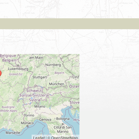
Leaflet
|
© OpenStreetMap