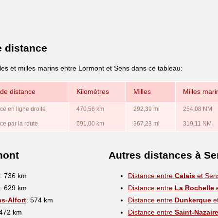
e distance
les et milles marins entre Lormont et Sens dans ce tableau:
de distance
Kilomètres
Milles
Milles mari
ce en ligne droite
470,56 km
292,39 mi
254,08 NM
ce par la route
591,00 km
367,23 mi
319,11 NM
mont
Autres distances à S
: 736 km
Distance entre
Calais
et Sen
: 629 km
Distance entre
La Rochelle
e
s-Alfort
: 574 km
Distance entre
Dunkerque
e
 472 km
Distance entre
Saint-Nazair