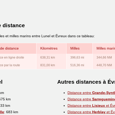
e distance
les et milles marins entre Lunel et Évreux dans ce tableau:
de distance
Kilomètres
Milles
Milles mari
ce en ligne droite
638,31 km
396,63 mi
344,66 NM
ce par la route
831,00 km
516,36 mi
448,70 NM
l
Autres distances à Év
 km
Distance entre
Grande-Synt
 675 km
Distance entre
Sarreguemin
033 km
Distance entre
Lisieux
et Év
lle
: 683 km
Distance entre
Herblay
et Év