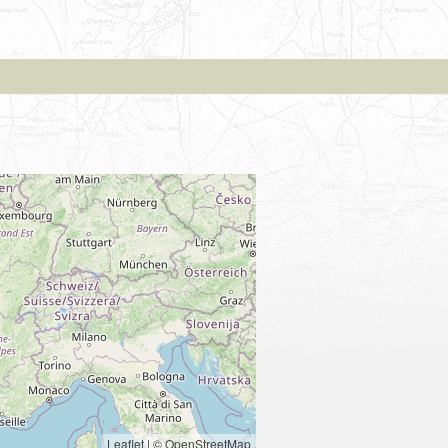
Leaflet
|
© OpenStreetMap