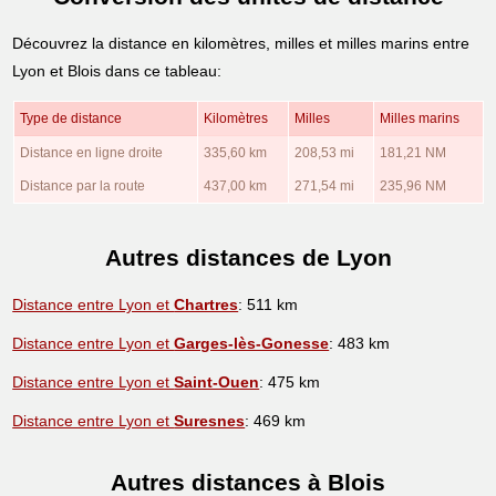
Découvrez la distance en kilomètres, milles et milles marins entre
Lyon et Blois dans ce tableau:
Type de distance
Kilomètres
Milles
Milles marins
Distance en ligne droite
335,60 km
208,53 mi
181,21 NM
Distance par la route
437,00 km
271,54 mi
235,96 NM
Autres distances de Lyon
Distance entre Lyon et
Chartres
: 511 km
Distance entre Lyon et
Garges-lès-Gonesse
: 483 km
Distance entre Lyon et
Saint-Ouen
: 475 km
Distance entre Lyon et
Suresnes
: 469 km
Autres distances à Blois