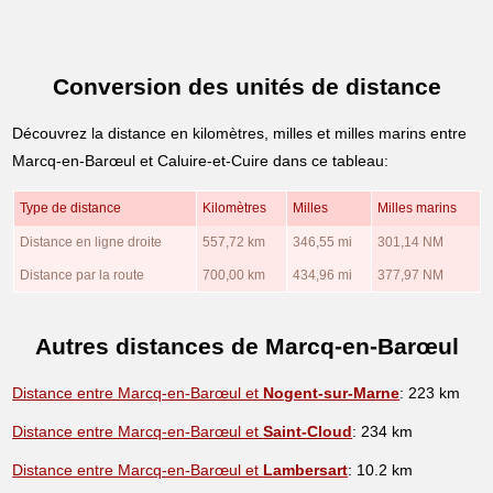
Conversion des unités de distance
Découvrez la distance en kilomètres, milles et milles marins entre
Marcq-en-Barœul et Caluire-et-Cuire dans ce tableau:
Type de distance
Kilomètres
Milles
Milles marins
Distance en ligne droite
557,72 km
346,55 mi
301,14 NM
Distance par la route
700,00 km
434,96 mi
377,97 NM
Autres distances de Marcq-en-Barœul
Distance entre Marcq-en-Barœul et
Nogent-sur-Marne
: 223 km
Distance entre Marcq-en-Barœul et
Saint-Cloud
: 234 km
Distance entre Marcq-en-Barœul et
Lambersart
: 10.2 km